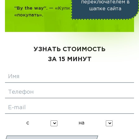
переключателем в
buy/bai/ —
“By the way”. — «Купи дорогу»
шапке сайта
«покупать».
УЗНАТЬ СТОИМОСТЬ
ЗА 15 МИНУТ
Имя
Телефон
E-mail
с
на