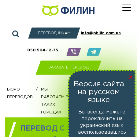
ПЕРЕВОДЧИКАМ
info@philin.com.ua
050 504-12-75
ЗАКАЗАТЬ ПЕРЕВОД
×
Версия сайта
бюро
/
Мы
/
Киев
/
Перевод с
на русском
переводов
работаем в
польского
языке
таких
на русский
городах
Вы всегда можете
переключить на
украинский язык
ПЕРЕВОД С ПОЛЬСКОГО НА
воспользовавшись