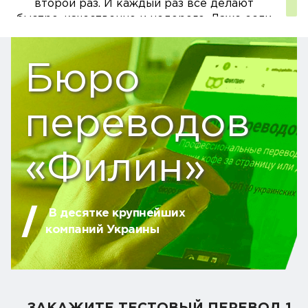
второй раз. И каждый раз всё делают
быстро, качественно и недорого. Даже если
возникали вопросы, обязательно всё
расскажут и подскажут все тонкости.
Благодарю за оперативную работу!
Бюро
ОЛЬГА КОЗЛОВСКАЯ
переводов
МСП "Филин" - это, 1в первую очередь,
профессионализм и качество. С этой
«Филин»
компанией очень приятно и интересно
работать. Всё всегда предельно вежливо,
приветливо, пунктуально, ответственно.
Любую неясность уточнят и разъяснят,
В десятке крупнейших
перезвонят или напишут, если есть какие-то
компаний Украины
вопросы или замечания. Компания постоянно
развивается - расширяет круг
переводческих услуг, разрабатывает свою
систему управления переводами, но особо
радостным событием для переводчиков и