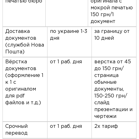
печатью бюро
оригинала с
мокрой печатью
150 грн/1
документ
Доставка
по украине 1-3
за границу от
документов
дня
10 дней
(службой Нова
Пошта)
Вёрстка
от 1 раб. дня
верстка от 45
документов
до 150 грн/
(оформление 1
страница
к 1 с
обычные
оригиналом
документы,
для pdf
150-250 грн/
файлов и т.д.)
слайд
презентации и
чертежи
Срочный
от 1 раб. дня
2х тариф
перевод