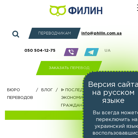
ПЕРЕВОДЧИКАМ
info@philin.com.ua
050 504-12-75
UA
ЗАКАЗАТЬ ПЕРЕВОД
Версия сайт
бюро
/
Блог
/
ᐉ Последствия программы
на русском
переводов
экономического
языке
гражданства Сент-Люсии
Вы всегда может
переключить на
украинский язы
воспользовавшис