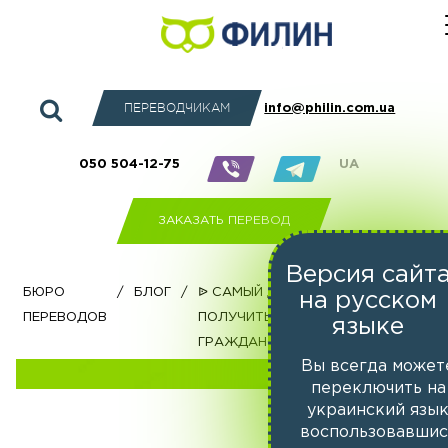
ПЕРЕВОДЧИКАМ
info@philin.com.ua
050 504-12-75
UA
ЗАКАЗАТЬ ПЕРЕВОД
Версия сайт
бюро
/
Блог
/
ᐉ Самый дешевый способ
на русском
переводов
получить двойное
языке
гражданство в 2020 году
Вы всегда может
переключить на
украинский язы
воспользовавшис