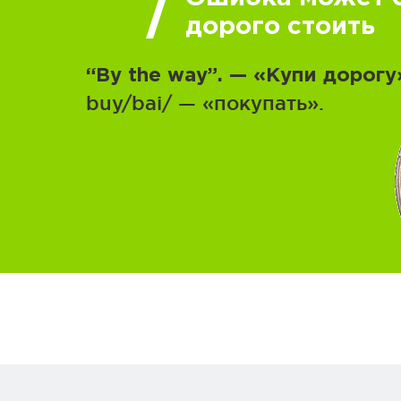
дорого стоить
“By the way”. — «Купи дорогу
buy/bai/ — «покупать».