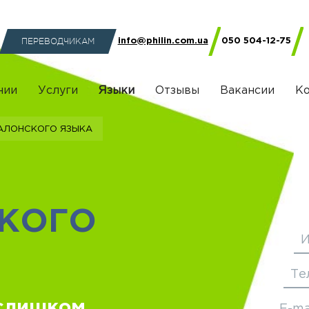
ПЕРЕВОДЧИКАМ
info@philin.com.ua
050 504-12-75
нии
Услуги
Языки
Отзывы
Вакансии
К
талонского языка
КОГО
Те
слишком
E-ma