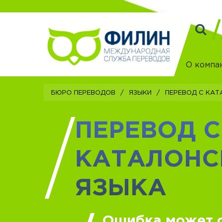
О компа
бюро переводов
/
Языки
/
Перевод с ка
ПЕРЕВОД С
КАТАЛОНС
ЯЗЫКА
Ошибка может 