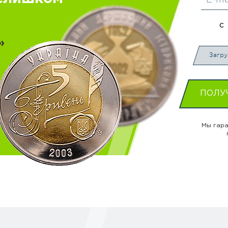
с
»
Загру
ПОЛУ
Мы гара