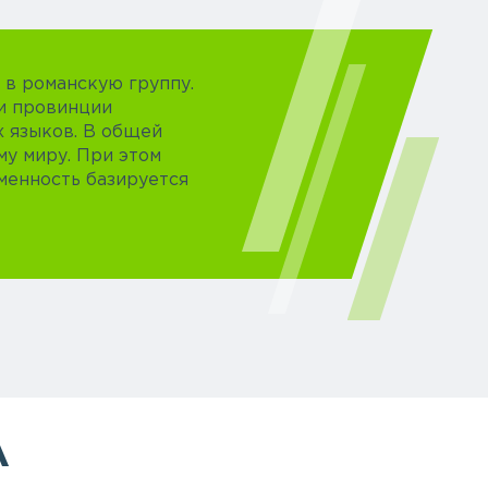
 в романскую группу.
и провинции
х языков. В общей
му миру. При этом
менность базируется
А