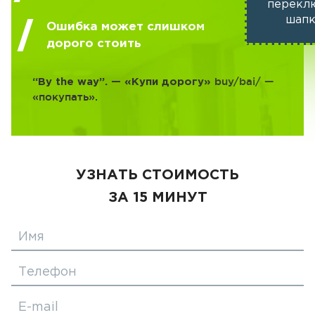
перекл
шапк
Ошибка может слишком
дорого стоить
buy/bai/ —
“By the way”. — «Купи дорогу»
«покупать».
УЗНАТЬ СТОИМОСТЬ
ЗА 15 МИНУТ
Имя
Телефон
E-mail