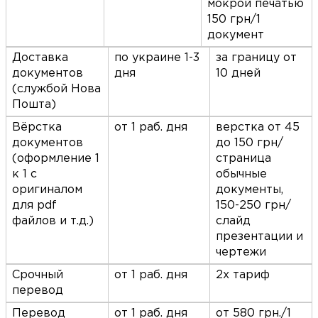
мокрой печатью
150 грн/1
документ
Доставка
по украине 1-3
за границу от
документов
дня
10 дней
(службой Нова
Пошта)
Вёрстка
от 1 раб. дня
верстка от 45
документов
до 150 грн/
(оформление 1
страница
к 1 с
обычные
оригиналом
документы,
для pdf
150-250 грн/
файлов и т.д.)
слайд
презентации и
чертежи
Срочный
от 1 раб. дня
2х тариф
перевод
Перевод
от 1 раб. дня
от 580 грн./1