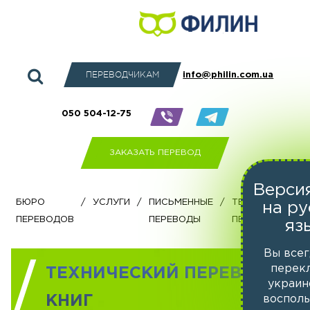
ПЕРЕВОДЧИКАМ
info@philin.com.ua
050 504-12-75
ЗАКАЗАТЬ ПЕРЕВОД
Версия
бюро
/
Услуги
/
Письменные
/
Технический
на ру
переводов
переводы
перевод
яз
Вы все
перек
ТЕХНИЧЕСКИЙ ПЕРЕВОД
украин
КНИГ
воспол