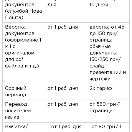
документов
дня
10 дней
(службой Нова
Пошта)
Вёрстка
от 1 раб. дня
верстка от 45
документов
до 150 грн/
(оформление 1
страница
к 1 с
обычные
оригиналом
документы,
для pdf
150-250 грн/
файлов и т.д.)
слайд
презентации и
чертежи
Срочный
от 1 раб. дня
2х тариф
перевод
Перевод
от 1 раб. дня
от 580 грн./1
носителем
страница
языка
Вычитка/
от 1 раб. дня
от 90 грн./ 1