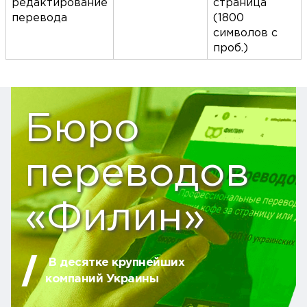
редактирование
страница
перевода
(1800
символов с
проб.)
Бюро
переводов
«Филин»
В десятке крупнейших
компаний Украины