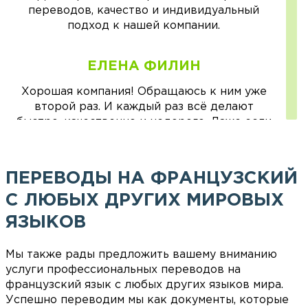
переводов, качество и индивидуальный
подход к нашей компании.
ЕЛЕНА ФИЛИН
Хорошая компания! Обращаюсь к ним уже
второй раз. И каждый раз всё делают
быстро, качественно и недорого. Даже если
возникали вопросы, обязательно всё
расскажут и подскажут все тонкости.
Благодарю за оперативную работу!
ПЕРЕВОДЫ НА ФРАНЦУЗСКИЙ
С ЛЮБЫХ ДРУГИХ МИРОВЫХ
ОЛЬГА КОЗЛОВСКАЯ
ЯЗЫКОВ
МСП "Филин" - это, 1в первую очередь,
профессионализм и качество. С этой
Мы также рады предложить вашему вниманию
компанией очень приятно и интересно
услуги профессиональных переводов на
работать. Всё всегда предельно вежливо,
французский язык с любых других языков мира.
приветливо, пунктуально, ответственно.
Успешно переводим мы как документы, которые