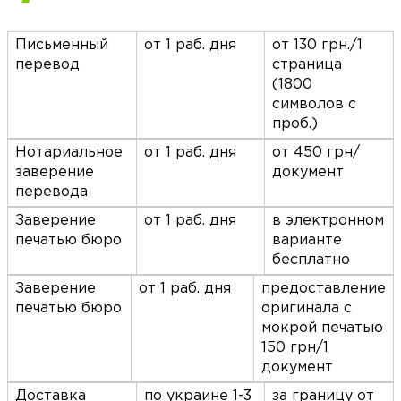
Письменный
от 1 раб. дня
от 130 грн./1
перевод
страница
(1800
символов с
проб.)
Нотариальное
от 1 раб. дня
от 450 грн/
заверение
документ
перевода
Заверение
от 1 раб. дня
в электронном
печатью бюро
варианте
бесплатно
Заверение
от 1 раб. дня
предоставление
печатью бюро
оригинала с
мокрой печатью
150 грн/1
документ
Доставка
по украине 1-3
за границу от