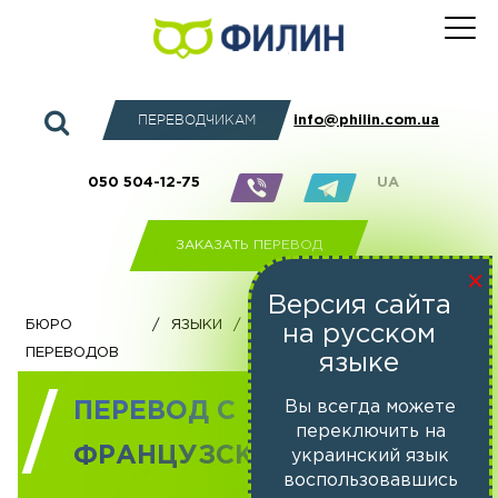
ПЕРЕВОДЧИКАМ
info@philin.com.ua
050 504-12-75
UA
ЗАКАЗАТЬ ПЕРЕВОД
×
Версия сайта
бюро
/
Языки
/
Перевод с французского
на русском
переводов
языка
языке
Вы всегда можете
ПЕРЕВОД С
переключить на
ФРАНЦУЗСКОГО ЯЗЫКА
украинский язык
воспользовавшись