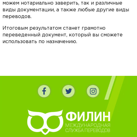
Любую неясность уточнят и разъяснят,
можем нотариально заверить, так и различные
перезвонят или напишут, если есть какие-то
виды документации, а также любые другие виды
вопросы или замечания. Компания постоянно
переводов.
развивается - расширяет круг
переводческих услуг, разрабатывает свою
Итоговым результатом станет грамотно
систему управления переводами, но особо
переведенный документ, который вы сможете
радостным событием для переводчиков и
использовать по назначению.
лингвистов стала конференция, которую
"Филин" организовал в этом году и которая -
мы очень надеемся! - станет ежегодной
доброй традицией. Я от всей души желаю
"Филину" держать свою марку и да пребудет
с ним успех!