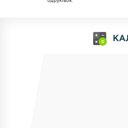
одруківок.
КА