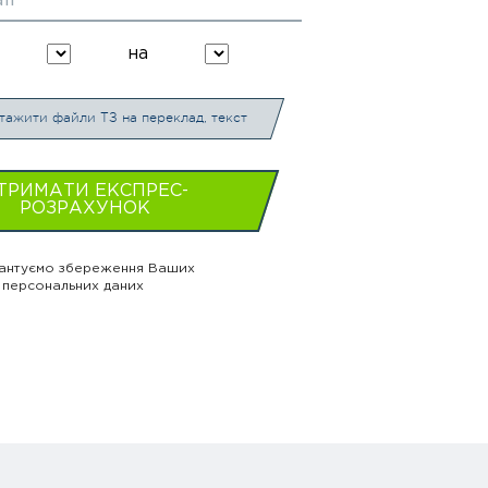
на
тажити файли ТЗ на переклад, текст
ТРИМАТИ ЕКСПРЕС-
РОЗРАХУНОК
антуємо збереження Ваших
персональних даних