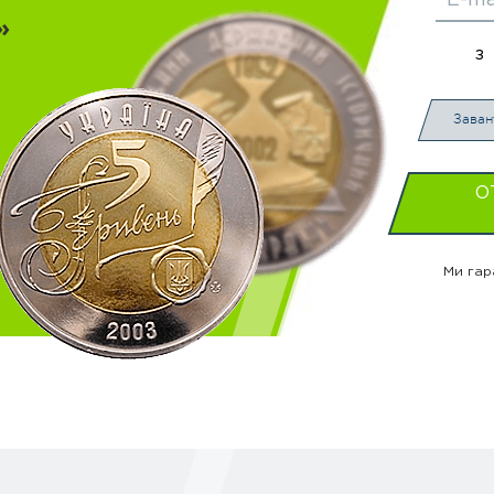
»
з
Заван
О
Ми гар