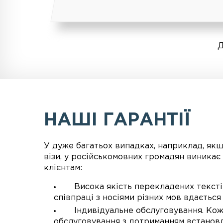
Д
НАШІ ГАРАНТІЇ
У дуже багатьох випадках, наприклад, як
візи, у російськомовних громадян виника
клієнтам:
Висока якість перекладених текстів.
співпраці з носіями різних мов вдається
Індивідуальне обслуговування. Кожн
обслуговування з дотриманням встановл