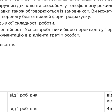
чним для клієнта способом: у телефонному режимі, 
ставки також обговорюються із замовником. Ви можете
 перевагу безготівковій формі розрахунку.
ь-якої складності роботи.
ційності. Усі співробітники бюро перекладів у Тер
кументацію від клієнта третім особам.
ієнтів.
від 1 роб. дня
ві
ві
від 1 роб. дня
45