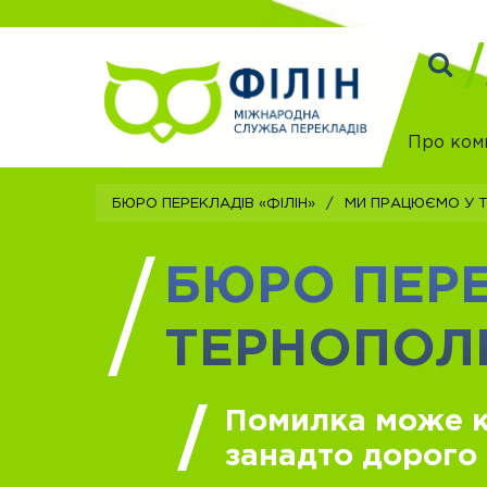
Про ком
Бюро перекладів «Філін»
/
Ми працюємо у т
БЮРО ПЕРЕ
ТЕРНОПОЛІ
Помилка може 
занадто дорого