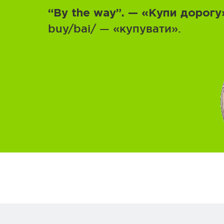
“By the way”. — «Купи дорогу
buy/bai/ — «купувати».