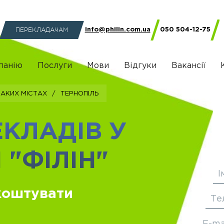
ПЕРЕКЛАДАЧАМ
info@philin.com.ua
050 504-12-75
панію
Послуги
Мови
Відгуки
Вакансії
аких містах
/
Тернопіль
КЛАДІВ У
 "ФІЛІН"
І
коштувати
Те
E-ma