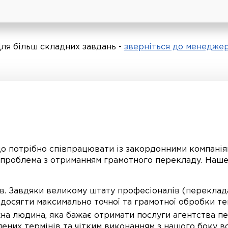
ля більш складних завдань -
зверніться до менедже
що потрібно співпрацювати із закордонними компанія
є проблема з отриманням грамотного перекладу. Наш
 Завдяки великому штату професіоналів (перекладач
 досягти максимально точної та грамотної обробки те
а людина, яка бажає отримати послуги агентства пе
ених термінів та чітким виконанням з нашого боку в