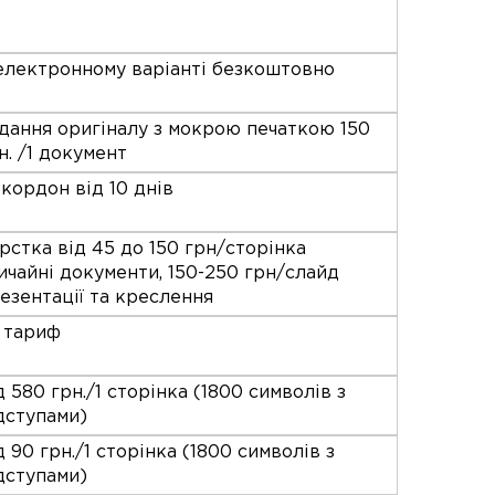
електронному варіанті безкоштовно
дання оригіналу з мокрою печаткою 150
н. /1 документ
 кордон від 10 днів
рстка від 45 до 150 грн/сторінка
ичайні документи, 150-250 грн/слайд
езентації та креслення
 тариф
д 580 грн./1 сторінка (1800 символів з
дступами)
д 90 грн./1 сторінка (1800 символів з
дступами)