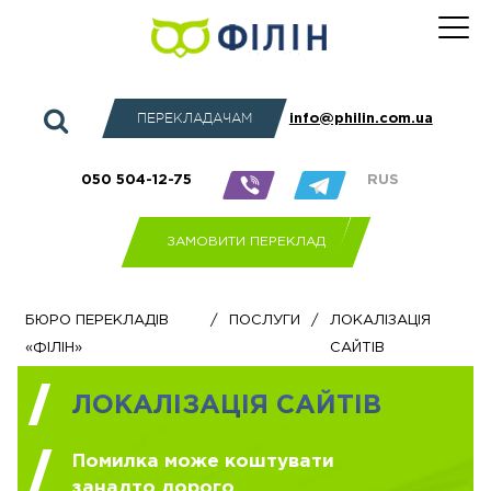
ПЕРЕКЛАДАЧАМ
info@philin.com.ua
050 504-12-75
RUS
ЗАМОВИТИ ПЕРЕКЛАД
Бюро перекладів
/
Послуги
/
Локалізація
«Філін»
сайтів
ЛОКАЛІЗАЦІЯ САЙТІВ
Помилка може коштувати
занадто дорого