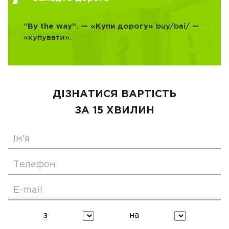
buy/bai/ —
“By the way”. — «Купи дорогу»
«купувати».
ДІЗНАТИСЯ ВАРТІСТЬ
ЗА 15 ХВИЛИН
Ім'я
Телефон
E-mail
з
на