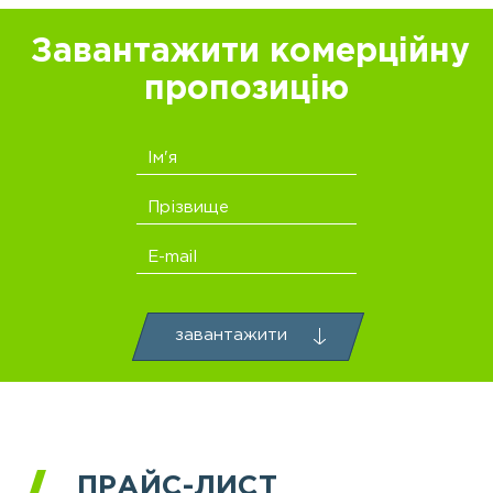
Завантажити комерційну
пропозицію
Ім'я
Прізвище
E-mail
завантажити
ПРАЙС-ЛИСТ