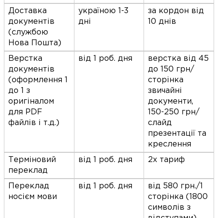
Доставка
україною 1-3
за кордон від
документів
дні
10 днів
(службою
Нова Пошта)
Верстка
від 1 роб. дня
верстка від 45
документів
до 150 грн/
(оформлення 1
сторінка
до 1 з
звичайні
оригіналом
документи,
для PDF
150-250 грн/
файлів і т.д.)
слайд
презентації та
креслення
Терміновий
від 1 роб. дня
2х тариф
переклад
Переклад
від 1 роб. дня
від 580 грн./1
носієм мови
сторінка (1800
символів з