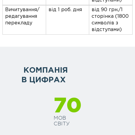
відступами)
Вичитування/
від 1 роб. дня
від 90 грн./1
редагування
сторінка (1800
перекладу
символів з
відступами)
КОМПАНІЯ
В ЦИФРАХ
70
МОВ
СВІТУ