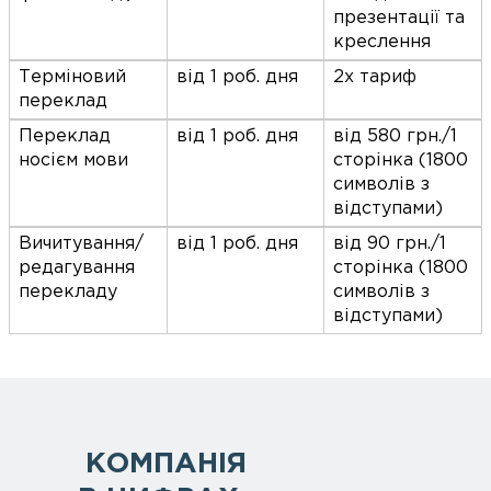
презентації та
креслення
Терміновий
від 1 роб. дня
2х тариф
переклад
Переклад
від 1 роб. дня
від 580 грн./1
носієм мови
сторінка (1800
символів з
відступами)
Вичитування/
від 1 роб. дня
від 90 грн./1
редагування
сторінка (1800
перекладу
символів з
відступами)
КОМПАНІЯ