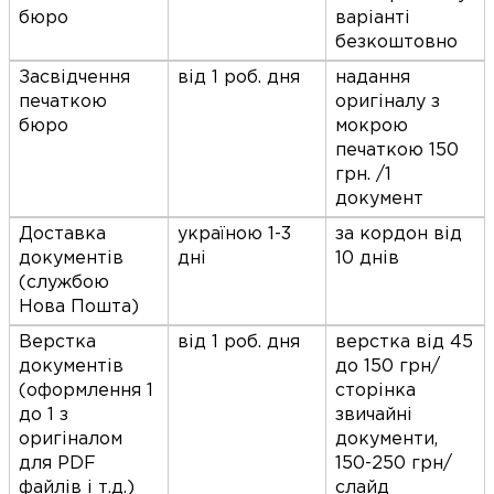
бюро
варіанті
безкоштовно
Засвідчення
від 1 роб. дня
надання
печаткою
оригіналу з
бюро
мокрою
печаткою 150
грн. /1
документ
Доставка
україною 1-3
за кордон від
документів
дні
10 днів
(службою
Нова Пошта)
Верстка
від 1 роб. дня
верстка від 45
документів
до 150 грн/
(оформлення 1
сторінка
до 1 з
звичайні
оригіналом
документи,
для PDF
150-250 грн/
файлів і т.д.)
слайд