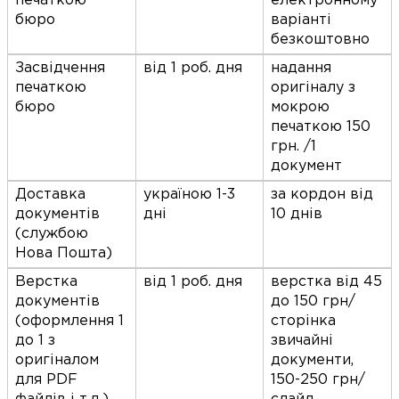
печаткою
електронному
бюро
варіанті
безкоштовно
Засвідчення
від 1 роб. дня
надання
печаткою
оригіналу з
бюро
мокрою
печаткою 150
грн. /1
документ
Доставка
україною 1-3
за кордон від
документів
дні
10 днів
(службою
Нова Пошта)
Верстка
від 1 роб. дня
верстка від 45
документів
до 150 грн/
(оформлення 1
сторінка
до 1 з
звичайні
оригіналом
документи,
для PDF
150-250 грн/