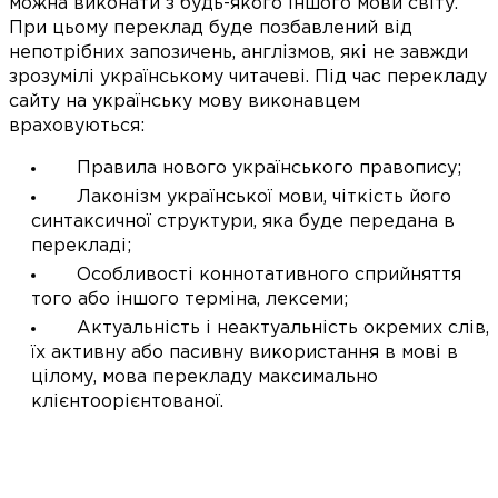
можна виконати з будь-якого іншого мови світу.
При цьому переклад буде позбавлений від
непотрібних запозичень, англізмов, які не завжди
зрозумілі українському читачеві. Під час перекладу
сайту на українську мову виконавцем
враховуються:
Правила нового українського правопису;
Лаконізм української мови, чіткість його
синтаксичної структури, яка буде передана в
перекладі;
Особливості коннотативного сприйняття
того або іншого терміна, лексеми;
Актуальність і неактуальність окремих слів,
їх активну або пасивну використання в мові в
цілому, мова перекладу максимально
клієнтоорієнтованої.