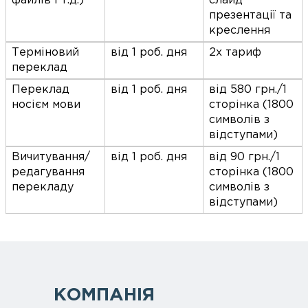
файлів і т.д.)
слайд
презентації та
креслення
Терміновий
від 1 роб. дня
2х тариф
переклад
Переклад
від 1 роб. дня
від 580 грн./1
носієм мови
сторінка (1800
символів з
відступами)
Вичитування/
від 1 роб. дня
від 90 грн./1
редагування
сторінка (1800
перекладу
символів з
відступами)
КОМПАНІЯ