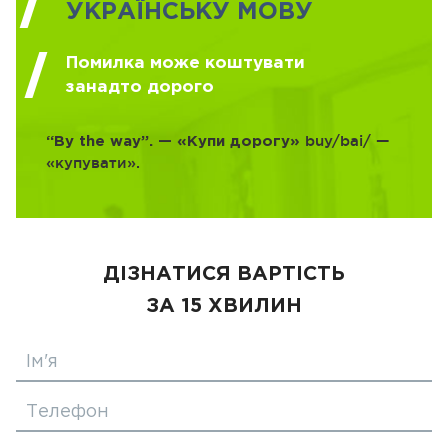
УКРАЇНСЬКУ МОВУ
Помилка може коштувати
занадто дорого
buy/bai/ —
“By the way”. — «Купи дорогу»
«купувати».
ДІЗНАТИСЯ ВАРТІСТЬ
ЗА 15 ХВИЛИН
Ім'я
Телефон