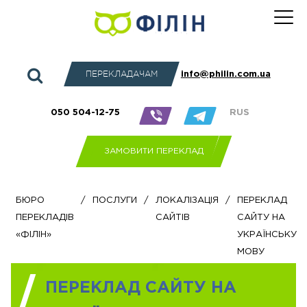
ПЕРЕКЛАДАЧАМ
info@philin.com.ua
050 504-12-75
RUS
ЗАМОВИТИ ПЕРЕКЛАД
Бюро
/
Послуги
/
Локалізація
/
Переклад
перекладів
сайтів
сайту на
«Філін»
українську
мову
ПЕРЕКЛАД САЙТУ НА