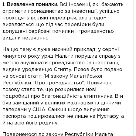
1.
Виявлення помилки
. Всі іноземці, які бажають
отримати громадянство за інвестиції, успішно
проходять всілякі перевірки, але згодом
виявляється, що під час перевірки були
допущені серйозні помилки і громадянство
видали незаконно.
На цю тему є дуже наочний приклад: у серпні
минулого року уряд Мальти порушив справу з
метою анулювати громадянство за інвестиції,
видане уродженцю Єгипту. Позов було подано
на основі статті 14 закону Мальтійської
Республіки "Про громадянство". Причиною
позову стало те, що розкрилися нові
подробиці про благонадійність єгиптянина. Він
був замішаний у великих махінаціях із цінними
паперами у США. Санкції щодо вилучення
паспорта поширювалися не лише на Мустафу, а
й на всю його родину.
Повернемося до закону Республіки Мальта