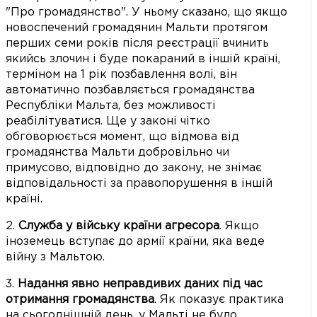
"Про громадянство". У ньому сказано, що якщо
новоспечений громадянин Мальти протягом
перших семи років після реєстрації вчинить
якийсь злочин і буде покараний в іншій країні,
терміном на 1 рік позбавлення волі, він
автоматично позбавляється громадянства
Республіки Мальта, без можливості
реабілітуватися. Ще у законі чітко
обговорюється момент, що відмова від
громадянства Мальти добровільно чи
примусово, відповідно до закону, не знімає
відповідальності за правопорушення в іншій
країні.
2.
Служба у війську країни агресора
. Якщо
іноземець вступає до армії країни, яка веде
війну з Мальтою.
3.
Надання явно неправдивих даних під час
отримання громадянства
. Як показує практика
на сьогоднішній день, у Мальті не було