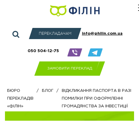
ПЕРЕКЛАДАЧАМ
info@philin.com.ua
050 504-12-75
ЗАМОВИТИ ПЕРЕКЛАД
Бюро
/
Блог
/
Відкликання паспорта в разі
перекладів
помилки при оформленні
«Філін»
громадянства за інвестиції