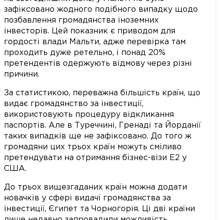
зафіксовано жодного подібного випадку щодо
позбавлення громадянства іноземних
інвесторів. Цей показник є приводом для
гордості влади Мальти, адже перевірка там
проходить дуже ретельно, і понад 20%
претендентів одержують відмову через різні
причини.
За статистикою, переважна більшість країн, що
видає громадянство за інвестиції,
використовують процедуру відкликання
паспортів. Але в Туреччині, Гренаді та Йорданії
таких випадків ще не зафіксовано. До того ж
громадяни цих трьох країн можуть сміливо
претендувати на отримання бізнес-візи Е2 у
США.
До трьох вищезгаданих країн можна додати
новачків у сфері видачі громадянства за
інвестиції, Єгипет та Чорногорія. Ці дві країни
лише недавно запровадили можливість