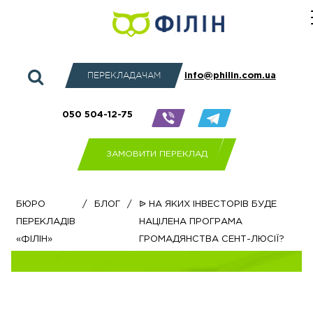
ПЕРЕКЛАДАЧАМ
info@philin.com.ua
050 504-12-75
ЗАМОВИТИ ПЕРЕКЛАД
Бюро
/
Блог
/
ᐉ На яких інвесторів буде
перекладів
націлена програма
«Філін»
громадянства Сент-Люсії?