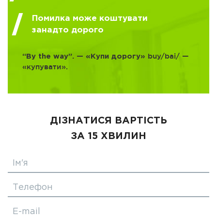
Помилка може коштувати
занадто дорого
buy/bai/ —
“By the way”. — «Купи дорогу»
«купувати».
ДІЗНАТИСЯ ВАРТІСТЬ
ЗА 15 ХВИЛИН
Ім'я
Телефон
E-mail