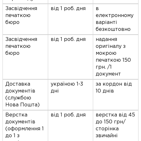
Засвідчення
від 1 роб. дня
в
печаткою
електронному
бюро
варіанті
безкоштовно
Засвідчення
від 1 роб. дня
надання
печаткою
оригіналу з
бюро
мокрою
печаткою 150
грн. /1
документ
Доставка
україною 1-3
за кордон від
документів
дні
10 днів
(службою
Нова Пошта)
Верстка
від 1 роб. дня
верстка від 45
документів
до 150 грн/
(оформлення 1
сторінка
до 1 з
звичайні