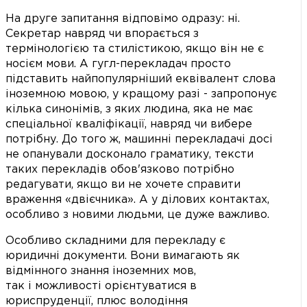
На друге запитання відповімо одразу: ні.
Секретар навряд чи впорається з
термінологією та стилістикою, якщо він не є
носієм мови. А гугл-перекладач просто
підставить найпопулярніший еквівалент слова
іноземною мовою, у кращому разі - запропонує
кілька синонімів, з яких людина, яка не має
спеціальної кваліфікації, навряд чи вибере
потрібну. До того ж, машинні перекладачі досі
не опанували досконало граматику, тексти
таких перекладів обов'язково потрібно
редагувати, якщо ви не хочете справити
враження «двієчника». А у ділових контактах,
особливо з новими людьми, це дуже важливо.
Особливо складними для перекладу є
юридичні документи. Вони вимагають як
відмінного знання іноземних мов,
так і можливості орієнтуватися в
юриспруденції, плюс володіння