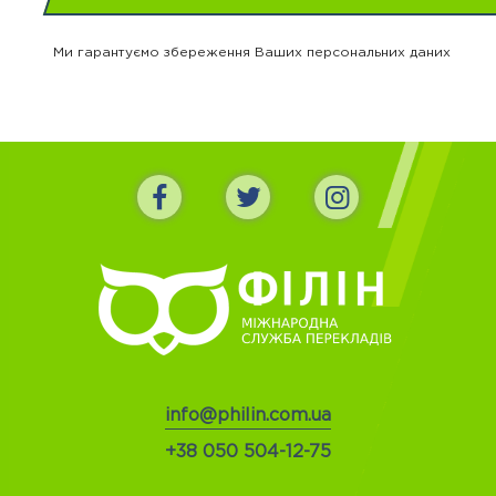
Ми гарантуємо збереження Ваших персональних даних
info@philin.com.ua
+38 050 504-12-75