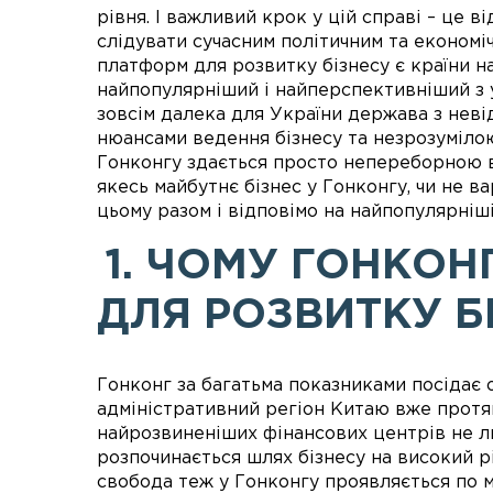
рівня. І важливий крок у цій справі – це ві
слідувати сучасним політичним та економі
платформ для розвитку бізнесу є країни на
найпопулярніший і найперспективніший з ус
зовсім далека для України держава з неві
нюансами ведення бізнесу та незрозумілою
Гонконгу здається просто непереборною в
якесь майбутнє бізнес у Гонконгу, чи не в
цьому разом і відповімо на найпопулярніші
1. ЧОМУ ГОНКО
ДЛЯ РОЗВИТКУ Б
Гонконг за багатьма показниками посідає о
адміністративний регіон Китаю вже протяг
найрозвиненіших фінансових центрів не лиш
розпочинається шлях бізнесу на високий 
свобода теж у Гонконгу проявляється по м