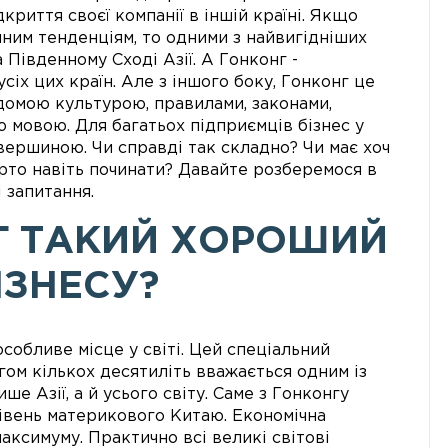
дкриття своєї компанії в іншій країні. Якщо
чним тенденціям, то одними з найвигідніших
 Південному Сході Азії. А Гонконг -
іх цих країн. Але з іншого боку, Гонконг це
домою культурою, правилами, законами,
 мовою. Для багатьох підприємців бізнес у
ершиною. Чи справді так складно? Чи має хоч
арто навіть починати? Давайте розберемося в
 запитання.
НГ ТАКИЙ ХОРОШИЙ
ІЗНЕСУ?
собливе місце у світі. Цей спеціальний
ом кількох десятиліть вважається одним із
е Азії, а й усього світу. Саме з Гонконгу
рівень материкового Китаю. Економічна
аксимуму. Практично всі великі світові