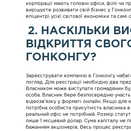
корпорації мають головні офіси, філії чи 
вирішуєте розвивати свій бізнес у Гонкон
епіцентрі усієї світової економіки та самі с
2. НАСКІЛЬКИ В
ВІДКРИТТЯ СВОГО
ГОНКОНГУ?
Зареєструвати компанію в Гонконгу набаг
погляд. Для реєстрації необхідно два пре
Власником може виступати громадянин будь
особа. Власник бере безпосередню участь 
відеозв'язку у форматі онлайн. Якщо для к
потрібна особиста присутність власника в
реальний офіс не потрібний. Розмір статут
лише 1 місцевий долар. Сума капіталу не п
бажанням акціонерів. Весь процес реєстра