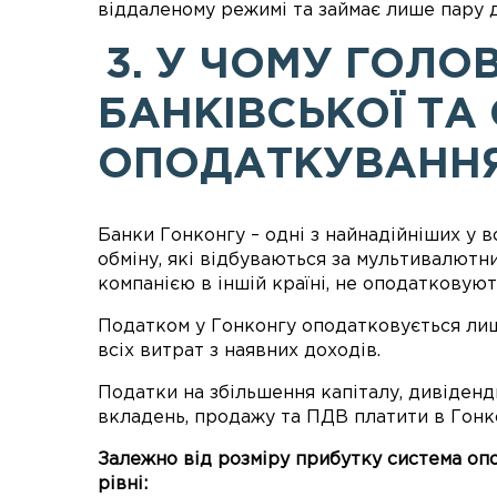
віддаленому режимі та займає лише пару д
3. У ЧОМУ ГОЛО
БАНКІВСЬКОЇ ТА
ОПОДАТКУВАННЯ
Банки Гонконгу – одні з найнадійніших у в
обміну, які відбуваються за мультивалютни
компанією в іншій країні, не оподатковуют
Податком у Гонконгу оподатковується лиш
всіх витрат з наявних доходів.
Податки на збільшення капіталу, дивіденд
вкладень, продажу та ПДВ платити в Гонко
Залежно від розміру прибутку система опо
рівні: