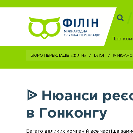
Про ком
Бюро перекладів «Філін»
/
Блог
/
ᐉ Нюанси
ᐉ Нюанси реєс
в Гонконгу
Багато великих компаній все частіше зам